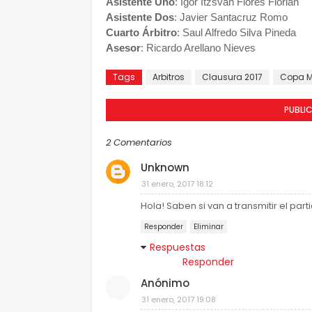
Asistente Uno
: Igor Itzsvan Flores Florian
Asistente Dos
: Javier Santacruz Romo
Cuarto Árbitro
: Saul Alfredo Silva Pineda
Asesor
: Ricardo Arellano Nieves
Tags
Arbitros
Clausura 2017
Copa 
PUBLI
2 Comentarios
Unknown
31 enero, 2017 18:12
Hola! Saben si van a transmitir el par
Responder
Eliminar
Respuestas
Responder
Anónimo
31 enero, 2017 19:08