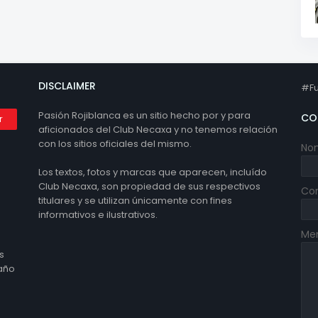
DISCLAIMER
#Fu
Pasión Rojiblanca es un sitio hecho por y para
CO
aficionados del Club Necaxa y no tenemos relación
con los sitios oficiales del mismo.
No
Los textos, fotos y marcas que aparecen, incluído
Club Necaxa, son propiedad de sus respectivos
Cor
titulares y se utilizan únicamente con fines
informativos e ilustrativos.
Me
s
 año