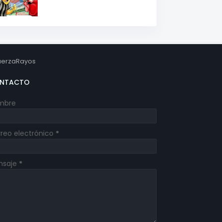
erzaRayos
NTACTO
mbre
reo electrónico
*
nsaje
*