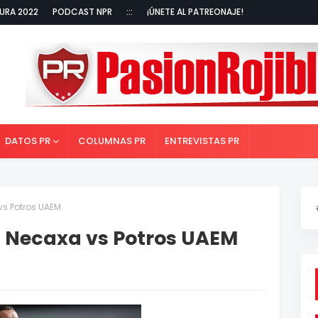
URA 2022
PODCAST NPR
:::
¡ÚNETE AL PATREONAJE!
DATOS PR
COLUMNAS PR
ENTREVISTAS PR
vs Potros UAEM
: Necaxa vs Potros UAEM