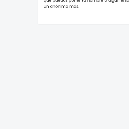
que puedas poner tu nombre o algun enlac
un anónimo más.