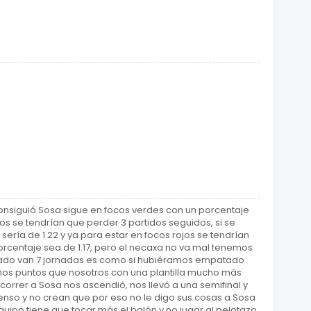
consiguió Sosa sigue en focos verdes con un porcentaje
los se tendrían que perder 3 partidos seguidos, si se
sería de 1.22 y ya para estar en focos rojos se tendrían
rcentaje sea de 1.17, pero el necaxa no va mal tenemos
sado van 7 jornadas es como si hubiéramos empatado
mos puntos que nosotros con una plantilla mucho más
orrer a Sosa nos ascendió, nos llevó a una semifinal y
nso y no crean que por eso no le digo sus cosas a Sosa
ipo tiene que tocar más el balón y no jugar al pelotazo,