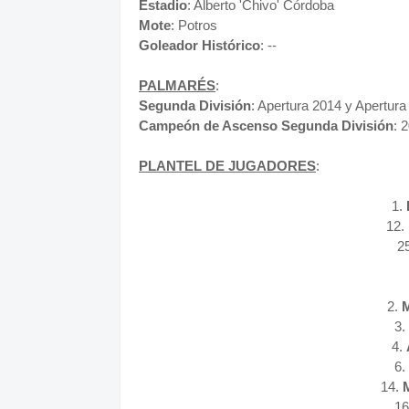
Estadio
: Alberto 'Chivo' Córdoba
Mote
: Potros
Goleador
Histórico
: --
PALMARÉS
:
Segunda División
: Apertura 2014 y Apertura
Campeón de Ascenso Segunda División
: 
PLANTEL DE JUGADORES
:
1.
12.
2
2.
M
3.
4.
6.
14.
16