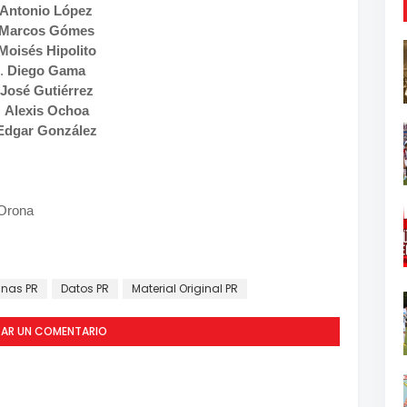
Antonio López
Marcos Gómes
Moisés Hipolito
.
Diego Gama
José Gutiérrez
.
Alexis Ochoa
Edgar González
 Orona
nas PR
Datos PR
Material Original PR
CAR UN COMENTARIO