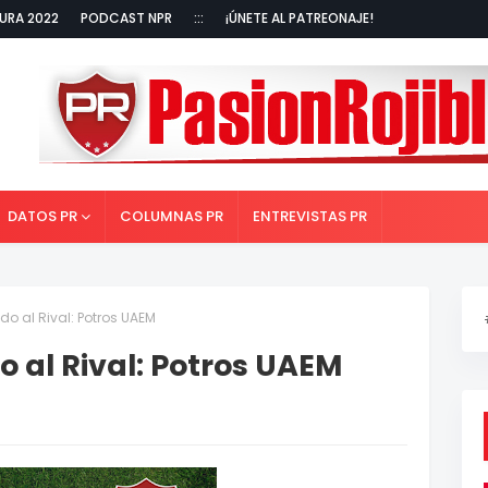
URA 2022
PODCAST NPR
:::
¡ÚNETE AL PATREONAJE!
DATOS PR
COLUMNAS PR
ENTREVISTAS PR
do al Rival: Potros UAEM
o al Rival: Potros UAEM