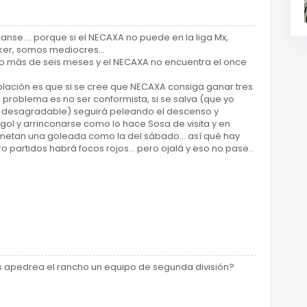
nse.... porque si el NECAXA no puede en la liga Mx,
aker, somos mediocres...
o más de seis meses y el NECAXA no encuentra el once
olación es que si se cree que NECAXA consiga ganar tres
el problema es no ser conformista, si se salva (que yo
o desagradable) seguirá peleando el descenso y
gol y arrinconarse como lo hace Sosa de visita y en
 metan una goleada como la del sábado... así qué hay
 partidos habrá focos rojos... pero ojalá y eso no pase..
os apedrea el rancho un equipo de segunda división?