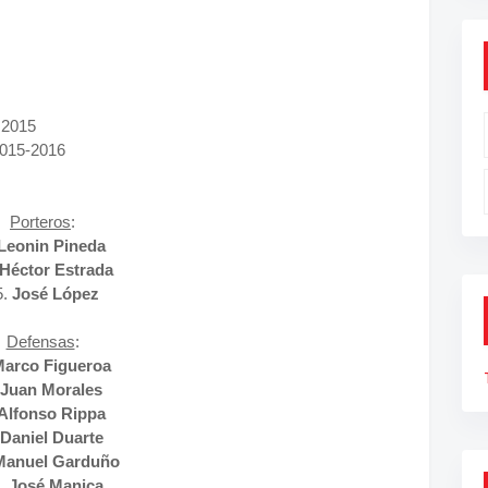
 2015
2015-2016
Porteros
:
Leonin Pineda
Héctor Estrada
5.
José López
Defensas
:
arco Figueroa
Juan Morales
Alfonso Rippa
Daniel Duarte
Manuel Garduño
.
José Manica