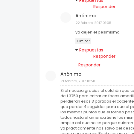
Respuestas
Responder
Anónimo
22 febrero, 2017 01:05
ya dejen el pesimismo,
Eliminar
Respuestas
Responder
Responder
Anónimo
21 febrero, 2017 10:58
Si el necaxa gracias al colchón que 
de 1.3750 para entrar en focos amaril
perdieran esos 3 partidos el cociente 
que perder 4 seguidos para que el po
los mismos puntos que el torneo pa
todos hasta el america tiene los mis
amplia así que no se porque quieren c
ya prácticamente nos salvo del desce
como que regrese Beckeles que el equ