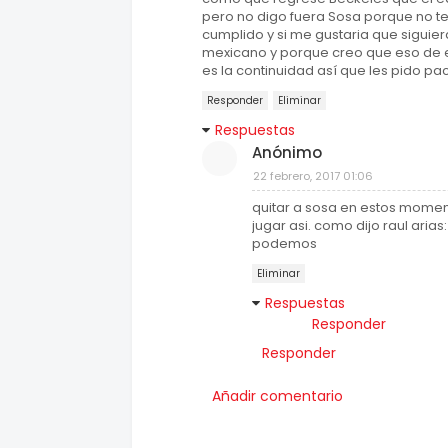
pero no digo fuera Sosa porque no 
cumplido y si me gustaria que siguie
mexicano y porque creo que eso de e
es la continuidad así que les pido 
Responder
Eliminar
Respuestas
Anónimo
22 febrero, 2017 01:06
quitar a sosa en estos moment
jugar asi. como dijo raul ari
podemos
Eliminar
Respuestas
Responder
Responder
Añadir comentario