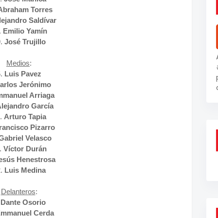
Abraham Torres
lejandro Saldívar
.
Emilio Yamín
9.
José Trujillo
Medios
:
5.
Luis Pavez
arlos Jerónimo
manuel Arriaga
lejandro García
.
Arturo Tapia
rancisco Pizarro
Gabriel Velasco
.
Víctor Durán
esús Henestrosa
2.
Luis Medina
Delanteros
:
Dante Osorio
mmanuel Cerda