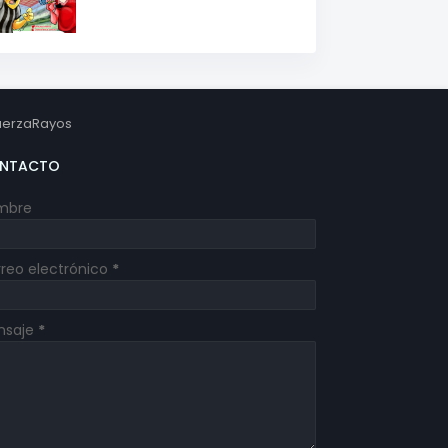
erzaRayos
NTACTO
mbre
reo electrónico
*
nsaje
*