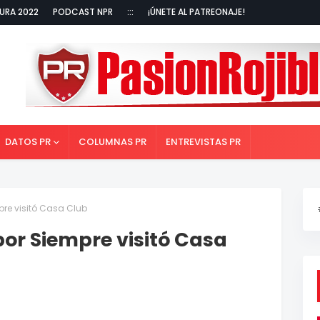
URA 2022
PODCAST NPR
:::
¡ÚNETE AL PATREONAJE!
DATOS PR
COLUMNAS PR
ENTREVISTAS PR
pre visitó Casa Club
por Siempre visitó Casa