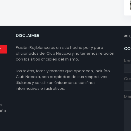
DISCLAIMER
#Fu
Pasión Rojiblanca es un sitio hecho por y para
CO
aficionados del Club Necaxa y no tenemos relación
con los sitios oficiales del mismo.
No
Los textos, fotos y marcas que aparecen, incluído
Club Necaxa, son propiedad de sus respectivos
Cor
titulares y se utilizan únicamente con fines
informativos e ilustrativos.
Me
s
 año