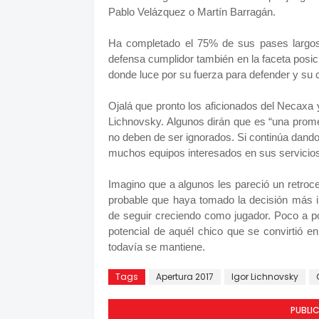
Pablo Velázquez o Martín Barragán.
Ha completado el 75% de sus pases largos
defensa cumplidor también en la faceta posicio
donde luce por su fuerza para defender y su
Ojalá que pronto los aficionados del Necaxa 
Lichnovsky. Algunos dirán que es “una pro
no deben de ser ignorados. Si continúa dando
muchos equipos interesados en sus servicio
Imagino que a algunos les pareció un retroc
probable que haya tomado la decisión más int
de seguir creciendo como jugador. Poco a po
potencial de aquél chico que se convirtió e
todavía se mantiene.
Tags
Apertura 2017
Igor Lichnovsky
PUBLI