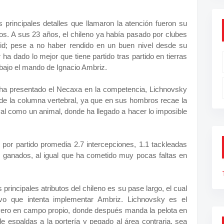
 principales detalles que llamaron la atención fueron su
os. A sus 23 años, el chileno ya había pasado por clubes
olid; pese a no haber rendido en un buen nivel desde su
 ha dado lo mejor que tiene partido tras partido en tierras
d bajo el mando de Ignacio Ambriz.
 ha presentado el Necaxa en la competencia, Lichnovsky
 de la columna vertebral, ya que en sus hombros recae la
ival como un animal, donde ha llegado a hacer lo imposible
 por partido promedia 2.7 intercepciones, 1.1 tackleadas
s ganados, al igual que ha cometido muy pocas faltas en
 principales atributos del chileno es su pase largo, el cual
ivo que intenta implementar Ambriz. Lichnovsky es el
overo en campo propio, donde después manda la pelota en
de espaldas a la portería y pegado al área contraria, sea