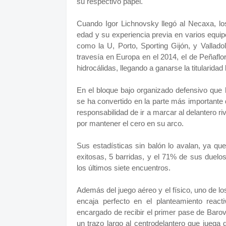
su respectivo papel.
Cuando Igor Lichnovsky llegó al Necaxa, los
edad y su experiencia previa en varios equip
como la U, Porto, Sporting Gijón, y Vallad
travesía en Europa en el 2014, el de Peñaflor
hidrocálidas, llegando a ganarse la titularida
En el bloque bajo organizado defensivo que
se ha convertido en la parte más importante
responsabilidad de ir a marcar al delantero r
por mantener el cero en su arco.
Sus estadísticas sin balón lo avalan, ya que
exitosas, 5 barridas, y el 71% de sus duelo
los últimos siete encuentros.
Además del juego aéreo y el físico, uno de los
encaja perfecto en el planteamiento react
encargado de recibir el primer pase de Bar
un trazo largo al centrodelantero que juega 