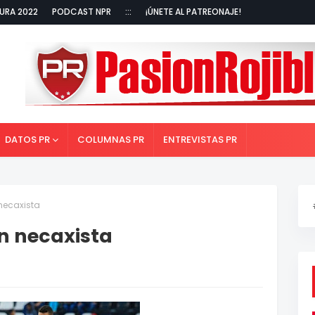
URA 2022
PODCAST NPR
:::
¡ÚNETE AL PATREONAJE!
DATOS PR
COLUMNAS PR
ENTREVISTAS PR
 necaxista
ón necaxista