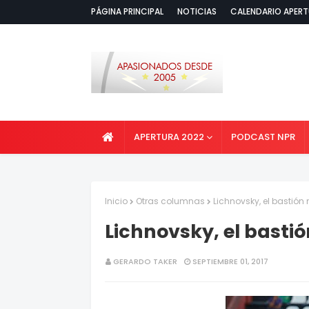
PÁGINA PRINCIPAL
NOTICIAS
CALENDARIO APERT
APERTURA 2022
PODCAST NPR
Inicio
Otras columnas
Lichnovsky, el bastión
Lichnovsky, el basti
GERARDO TAKER
SEPTIEMBRE 01, 2017