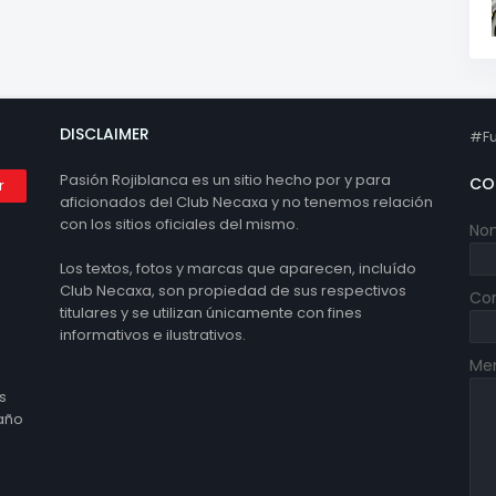
DISCLAIMER
#Fu
Pasión Rojiblanca es un sitio hecho por y para
CO
aficionados del Club Necaxa y no tenemos relación
con los sitios oficiales del mismo.
No
Los textos, fotos y marcas que aparecen, incluído
Club Necaxa, son propiedad de sus respectivos
Cor
titulares y se utilizan únicamente con fines
informativos e ilustrativos.
Me
s
 año