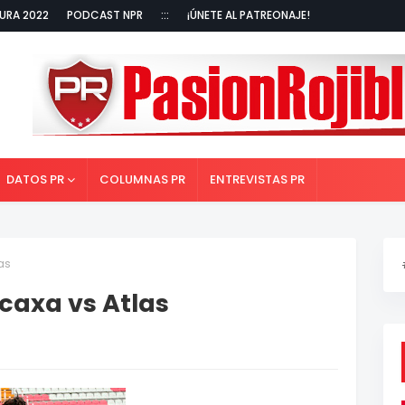
URA 2022
PODCAST NPR
:::
¡ÚNETE AL PATREONAJE!
DATOS PR
COLUMNAS PR
ENTREVISTAS PR
as
ecaxa vs Atlas