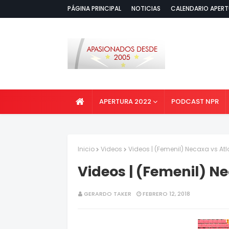
PÁGINA PRINCIPAL
NOTICIAS
CALENDARIO APERT
APERTURA 2022
PODCAST NPR
Inicio
Videos
Videos | (Femenil) Necaxa vs Atl
Videos | (Femenil) N
GERARDO TAKER
FEBRERO 12, 2018