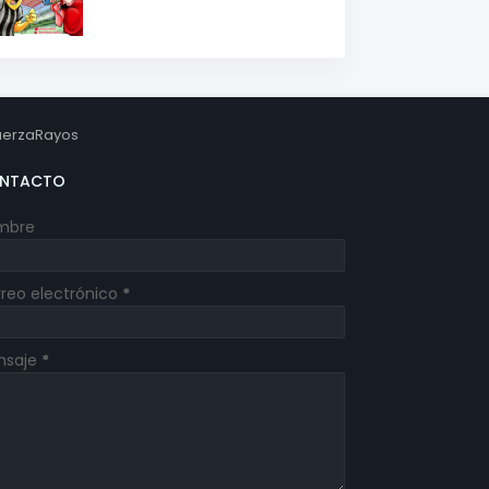
erzaRayos
NTACTO
mbre
reo electrónico
*
nsaje
*