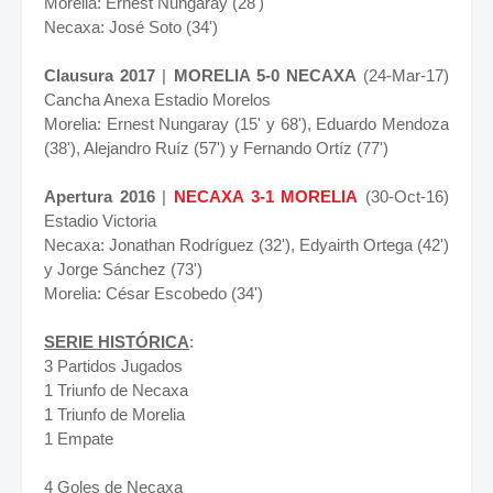
Morelia: Ernest Nungaray (28')
Necaxa: José Soto (34')
Clausura 2017
|
MORELIA 5-0 NECAXA
(24-Mar-17)
Cancha Anexa Estadio Morelos
Morelia: Ernest Nungaray (15' y 68'), Eduardo Mendoza
(38'), Alejandro Ruíz (57') y Fernando Ortíz (77')
Apertura 2016
|
NECAXA 3-1 MORELIA
(30-Oct-16)
Estadio Victoria
Necaxa: Jonathan Rodríguez (32'), Edyairth Ortega (42')
y Jorge Sánchez (73')
Morelia: César Escobedo (34')
SERIE HISTÓRICA
:
3 Partidos Jugados
1 Triunfo de Necaxa
1 Triunfo de Morelia
1 Empate
4 Goles de Necaxa