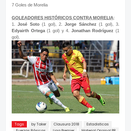
7 Goles de Morelia
GOLEADORES HISTÓRICOS CONTRA MORELIA
:
1.
José Soto
(1 gol), 2.
Jorge Sánchez
(1 gol), 3.
Edyairth Ortega
(1 gol) y 4.
Jonathan Rodríguez
(1
gol).
Tags
by Taker
Clausura 2018
Estadisticas
Fuerzas Básicas
Liga Premier
Material Original PR