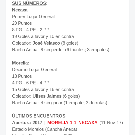
SUS NÚMEROS
:
Necaxa
:
Primer Lugar General
29 Puntos
8 PG - 4 PE - 2 PP
19 Goles a favor y 10 en contra
Goleador:
José Velasco
(8 goles)
Racha Actual: 9 sin perder (6 triunfos; 3 empates)
Morelia
:
Décimo Lugar General
18 Puntos
4 PG - 6 PE - 4 PP
15 Goles a favor y 16 en contra
Goleador:
Ulises Jaimes
(6 goles)
Racha Actual: 4 sin ganar (1 empate; 3 derrotas)
ÚLTIMOS ENCUENTROS
:
Apertura 2017
|
MORELIA 1-1 NECAXA
(11-Nov-17)
Estadio Morelos (Cancha Anexa)