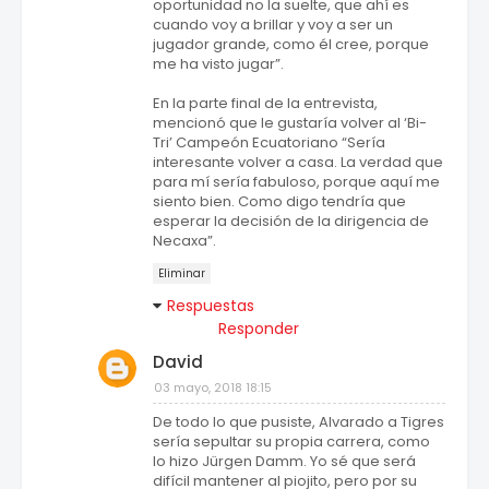
oportunidad no la suelte, que ahí es
cuando voy a brillar y voy a ser un
jugador grande, como él cree, porque
me ha visto jugar”.
En la parte final de la entrevista,
mencionó que le gustaría volver al ‘Bi-
Tri’ Campeón Ecuatoriano “Sería
interesante volver a casa. La verdad que
para mí sería fabuloso, porque aquí me
siento bien. Como digo tendría que
esperar la decisión de la dirigencia de
Necaxa”.
Eliminar
Respuestas
Responder
David
03 mayo, 2018 18:15
De todo lo que pusiste, Alvarado a Tigres
sería sepultar su propia carrera, como
lo hizo Jürgen Damm. Yo sé que será
difícil mantener al piojito, pero por su