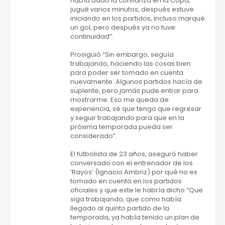
había dado la confianza en la Copa,
jugué varios minutos, después estuve
iniciando en los partidos, incluso marqué
un gol, pero después ya no tuve
continuidad”.
Prosiguió “Sin embargo, seguía
trabajando, haciendo las cosas bien
para poder ser tomado en cuenta
nuevamente. Algunos partidos hacía de
suplente, pero jamás pude entrar para
mostrarme. Eso me queda de
experiencia, sé que tengo que regresar
y seguir trabajando para que en la
próxima temporada pueda ser
considerado”.
El futbolista de 23 años, aseguró haber
conversado con el entrenador de los
‘Rayos’ (Ignacio Ambriz) por qué no es
tomado en cuenta en los partidos
oficiales y que este le habría dicho “Que
siga trabajando, que como había
llegado al quinto partido de la
temporada, ya había tenido un plan de