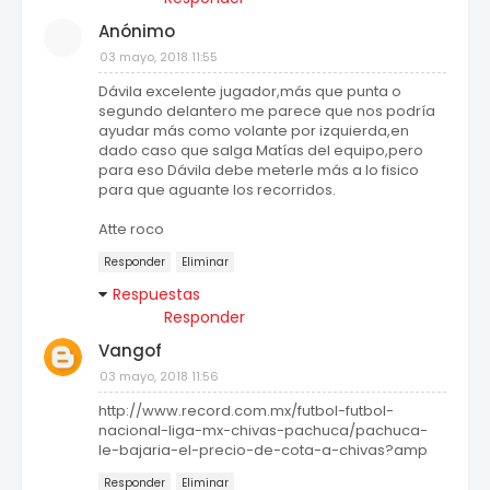
Anónimo
03 mayo, 2018 11:55
Dávila excelente jugador,más que punta o
segundo delantero me parece que nos podría
ayudar más como volante por izquierda,en
dado caso que salga Matías del equipo,pero
para eso Dávila debe meterle más a lo fisico
para que aguante los recorridos.
Atte roco
Responder
Eliminar
Respuestas
Responder
Vangof
03 mayo, 2018 11:56
http://www.record.com.mx/futbol-futbol-
nacional-liga-mx-chivas-pachuca/pachuca-
le-bajaria-el-precio-de-cota-a-chivas?amp
Responder
Eliminar