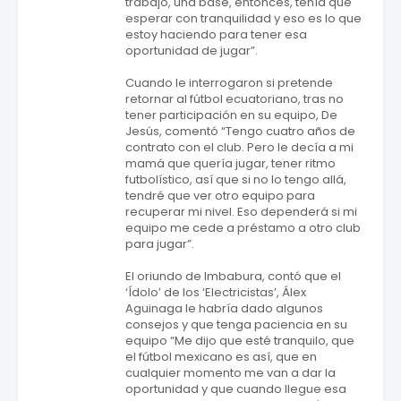
trabajo, una base, entonces, tenía que
esperar con tranquilidad y eso es lo que
estoy haciendo para tener esa
oportunidad de jugar”.
Cuando le interrogaron si pretende
retornar al fútbol ecuatoriano, tras no
tener participación en su equipo, De
Jesús, comentó “Tengo cuatro años de
contrato con el club. Pero le decía a mi
mamá que quería jugar, tener ritmo
futbolístico, así que si no lo tengo allá,
tendré que ver otro equipo para
recuperar mi nivel. Eso dependerá si mi
equipo me cede a préstamo a otro club
para jugar”.
El oriundo de Imbabura, contó que el
‘Ídolo’ de los ‘Electricistas’, Álex
Aguinaga le habría dado algunos
consejos y que tenga paciencia en su
equipo “Me dijo que esté tranquilo, que
el fútbol mexicano es así, que en
cualquier momento me van a dar la
oportunidad y que cuando llegue esa