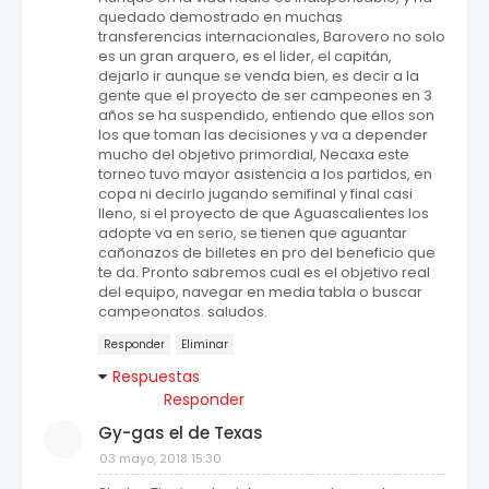
quedado demostrado en muchas
transferencias internacionales, Barovero no solo
es un gran arquero, es el lider, el capitán,
dejarlo ir aunque se venda bien, es decir a la
gente que el proyecto de ser campeones en 3
años se ha suspendido, entiendo que ellos son
los que toman las decisiones y va a depender
mucho del objetivo primordial, Necaxa este
torneo tuvo mayor asistencia a los partidos, en
copa ni decirlo jugando semifinal y final casi
lleno, si el proyecto de que Aguascalientes los
adopte va en serio, se tienen que aguantar
cañonazos de billetes en pro del beneficio que
te da. Pronto sabremos cual es el objetivo real
del equipo, navegar en media tabla o buscar
campeonatos. saludos.
Responder
Eliminar
Respuestas
Responder
Gy-gas el de Texas
03 mayo, 2018 15:30