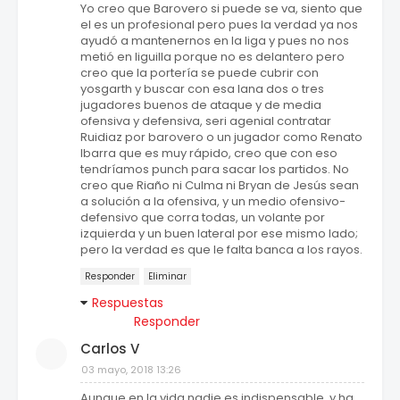
Yo creo que Barovero si puede se va, siento que
el es un profesional pero pues la verdad ya nos
ayudó a mantenernos en la liga y pues no nos
metió en liguilla porque no es delantero pero
creo que la portería se puede cubrir con
yosgarth y buscar con esa lana dos o tres
jugadores buenos de ataque y de media
ofensiva y defensiva, seri agenial contratar
Ruidiaz por barovero o un jugador como Renato
Ibarra que es muy rápido, creo que con eso
tendríamos punch para sacar los partidos. No
creo que Riaño ni Culma ni Bryan de Jesús sean
a solución a la ofensiva, y un medio ofensivo-
defensivo que corra todas, un volante por
izquierda y un buen lateral por ese mismo lado;
pero la verdad es que le falta banca a los rayos.
Responder
Eliminar
Respuestas
Responder
Carlos V
03 mayo, 2018 13:26
Aunque en la vida nadie es indispensable, y ha