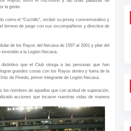
los Rayos, tomó el micrófono y dio unas palabras de
r la gente.
do como el “Cuchillo”, recibió su jersey conmemorativo y
del terreno de juego con sus excompañeros y directiva de
ular de los Rayos del Necaxa de 1997 al 2001 y pilar del
 investido a la Legión Necaxa.
 distintivo que el Club otorga a las personas que han
 lograr grandes cosas con los Rayos dentro y fuera de la
rtiz de Pinedo, primer integrante de Legión Necaxa.
 los nombres de aquellos que con actitud de superación,
realizado acciones que tocaron nuestras vidas de manera