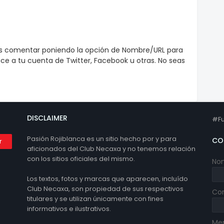
es comentar poniendo la opción de Nombre/URL para
e a tu cuenta de Twitter, Facebook u otras. No seas
DISCLAIMER
#Fu
Pasión Rojiblanca es un sitio hecho por y para
CO
aficionados del Club Necaxa y no tenemos relación
con los sitios oficiales del mismo.
No
Los textos, fotos y marcas que aparecen, incluído
Club Necaxa, son propiedad de sus respectivos
Cor
titulares y se utilizan únicamente con fines
informativos e ilustrativos.
Me