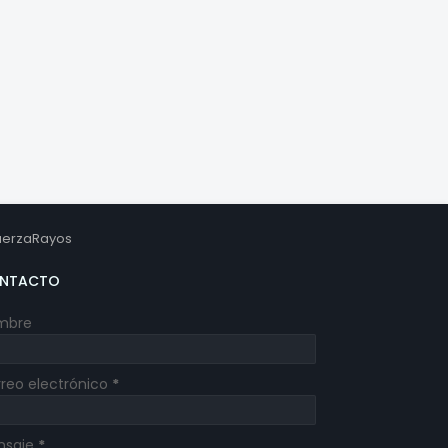
erzaRayos
NTACTO
mbre
reo electrónico
*
nsaje
*