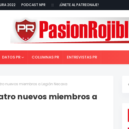
URA 2022
PODCAST NPR
:::
¡ÚNETE AL PATREONAJE!
DATOS PR
COLUMNAS PR
ENTREVISTAS PR
atro nuevos miembros a Legión Necaxa
uatro nuevos miembros a