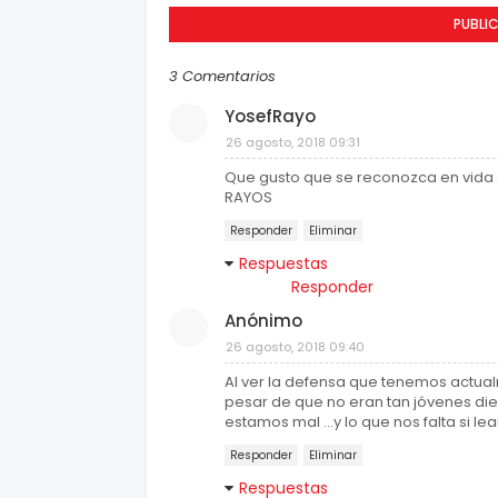
PUBLI
3 Comentarios
YosefRayo
26 agosto, 2018 09:31
Que gusto que se reconozca en vida 
RAYOS
Responder
Eliminar
Respuestas
Responder
Anónimo
26 agosto, 2018 09:40
Al ver la defensa que tenemos act
pesar de que no eran tan jóvenes di
estamos mal ...y lo que nos falta si 
Responder
Eliminar
Respuestas