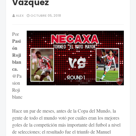
Vázquez
ALEX
OCTUBRE 05, 2018
Por
Pasi
ón
Roji
blan
ca.
@Pa
sion
Roji
blanc
Hace un par de meses, antes de la Copa del Mundo, la
gente de todo el mundo votó por cuáles eran los mejores
goles de la competición más importante del futbol a nivel
de selecciones; el resultado fue el triunfo de Manuel