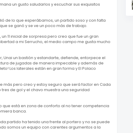
na un gusto saludarlos y escuchar sus exquisitos
lió de lo que esperábamos, un partido soso y con falta
s que se ganó y se ve un poco más de trabajo.
n 11 inicial de sorpresa pero creo que fue un gran
 libertad a mi Serrucho, el medio campo me gusta mucho
, Unai un bastión y estandarte, defiende, entorpece el
 lectura de jugadas de manera impecable y además de
to! Los laterales están en gran forma y El Polaco
 de más pero creo y estoy seguro que será factor en Cada
có tres de gol y el chavo muestra una seguridad
o que está en zona de conforto al no tener competencia
omiera banca.
cada partido ha tenido una frente al portero y no se puede
uando somos un equipo con carentes argumentos a la