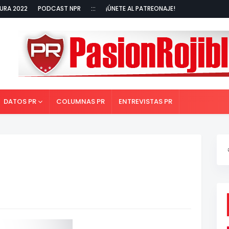
URA 2022
PODCAST NPR
:::
¡ÚNETE AL PATREONAJE!
DATOS PR
COLUMNAS PR
ENTREVISTAS PR