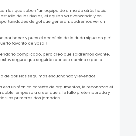
en los que saben “un equipo de arma de atrás hacia
 estudio de los rivales, el equipo va avanzando y en
 oportunidades de gol que generan, podremos ver un
o por hacer y pues el beneficio de la duda sigue en pie!
uerto favorito de Sosa!!
lendario complicado, pero creo que saldremos avante,
 estoy seguro que seguirán por ese camino o por lo
razo de gol! Nos seguimos escuchando y leyendo!
sa era un técnico carente de argumentos, le reconozco el
 doble, empiezo a creer que si le faltó pretemporada y
os las primeras dos jornadas...