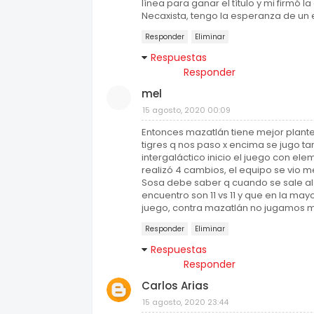
línea para ganar el título y mi firmó
Necaxista, tengo la esperanza de u
Responder
Eliminar
Respuestas
Responder
mel
15 agosto, 2020 00:09
Entonces mazatlán tiene mejor plante
tigres q nos paso x encima se jugo ta
intergaláctico inicio el juego con ele
realizó 4 cambios, el equipo se vio m
Sosa debe saber q cuando se sale al t
encuentro son 11 vs 11 y que en la ma
juego, contra mazatlán no jugamos me
Responder
Eliminar
Respuestas
Responder
Carlos Arias
15 agosto, 2020 23:44