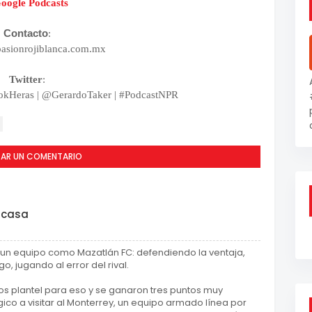
oogle Podcasts
Contacto
:
asionrojiblanca.com.mx
Twitter
:
kHeras |
@GerardoTaker | #PodcastNPR
CAR UN COMENTARIO
 casa
r un equipo como Mazatlán FC: defendiendo la ventaja,
, jugando al error del rival.
mos plantel para eso y se ganaron tres puntos muy
gico a visitar al Monterrey, un equipo armado línea por