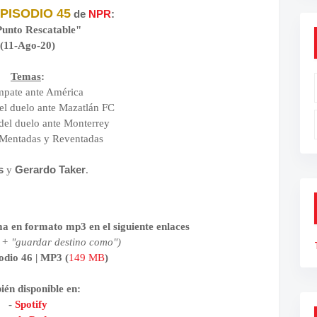
PISODIO 45
de
NPR
:
unto Rescatable"
(11-Ago-20)
Temas
:
mpate ante América
del duelo ante Mazatlán FC
 del duelo ante Monterrey
 Mentadas y Reventadas
as
Gerardo Taker
y
.
a en formato mp3 en el siguiente enlaces
 + "guardar destino como")
odio 46 | MP3 (
149 MB
)
ién disponible
en:
-
Spotify