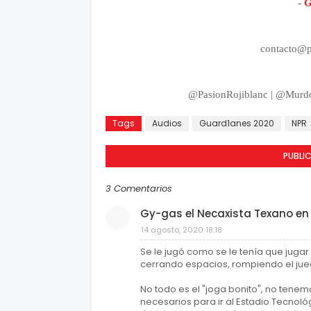
-
G
contacto@p
@PasionRojiblanc
|
@Murdo
Tags
Audios
Guard1anes 2020
NPR
PUBLI
3 Comentarios
Gy-gas el Necaxista Texano en
14 agosto, 2020 18:18
Se le jugó como se le tenía que juga
cerrando espacios, rompiendo el juego
No todo es el "joga bonito", no tene
necesarios para ir al Estadio Tecnoló