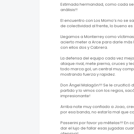
Estimada hermandad, como cada sema
análisis!!
El encuentro con Los Momo’s no se sa
de colectividad al frente, lo bueno e
Llegamos a Monterrey como víctimas, u
acierto meter a Arce para darle más
con ellos dos y Cabrera.
La defensa del equipo cada vez mejor
ataque rival, mete pierna, cruces y
todo marca gol, un central muy comple
mostrando fuerza y rapidez.
Don Ángel Malagón!!! Se le crucificó
partido y lo vimos con los regios, sa
impresionante!
Arriba note muy confiado a Joao, cre
por esa banda, no estaría mal que c
Passerini por favor ya mételas!!! En 
dar el lujo de fallar esas jugadas c
ofensiva!