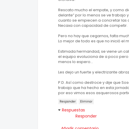
Rescato mucho el empate, y como dic
delante” por lo menos se ve trabajo y
cuanto se empiecen a concretar las
Necaxa con capacidad de competir.
Pero no hay que cegarnos, falta much
Lo mejor de todo es que no inició el m
Estimada hermandad, se viene un ca
el equipo evoluciona de a poco pero
menos lo espero...
Les dejo un fuerte y electrizante ab
P.D. Así como destroce y dije que So
trabajo que ha hecho en esta jornada
por eso vimos esos asquerosos partid
Responder
Eliminar
Respuestas
Responder
Añadir comentario