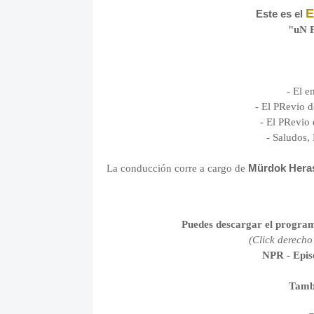
E
Este es el
"uN P
- El e
- El PRevio 
- El PRevio
- Saludos,
Mürdok Her
La conducción corre a cargo de
Puedes descargar el program
(Click derecho
NPR - Epis
Tamb