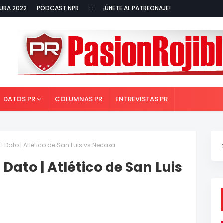
URA 2022
PODCAST NPR
:::
¡ÚNETE AL PATREONAJE!
DATOS PR
COLUMNAS PR
ENTREVISTAS PR
El Dato | Atlético de San Luis vs Necaxa
 Dato | Atlético de San Luis