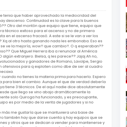
 se tenia que haber aprovechado la mediocridad del
hay descenso. Continuidad es la clave para ls buenos
egó?? Otro del montón que equipo que tiene, equipo que
ra técnico exitoso para el ascenso y no de primera
ta en el ascenso fracasó. A este si se le van a ver los
 Xq al otro hasta ganando nada les embonaba. Eso es
a se ve la mejoría, wow!! que cambio!!. O q esperaban??
onso?? Que Miguel Herrera iba a renunciar al América
lgún extranjero. Bielsa, q les parece?? Jajaj Ah no,
revolucionados y ganadores de Romano, Lavolpe, Sergio
n ofensivos para q exploten como dbe de ser al cuadro
 necaxa.
 cuando no tienes la materia prima para hacerlo. Espero
ea para bien el cambio. Aunque el que de verdad debería
 ya tiene 3 técnicos. De el aquí nadie dice absolutamente
Desde que llego se vino abajo dramáticamente la
mente solo Quiroga ha funcionado, y es preocupante,
ipo es por medio de la venta de jugadores y si no
e más me gustaría que se mantuviera una base de
ero también hay que darse cuenta q hay equipos que se
es y otros que se dedican a vender para mantenerse y