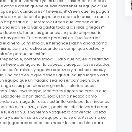
tados deportivamente ya es un plus, tristemente necaxa
de donde creen que se puede mantener el equipo?? De
jajaj, de patrocinadores? Televisión? Creen que les pagan
nde se mantiene el equipo para que no le pase lo que le
to de pasarle a Querétaro? Creen que venden a un
s tinajero y se lo van a gastar todo a las islas griegas??
vio deben de tener sus ganancias xq todo empresario
n hay gastos. Tristemente pero así es. Que fuera los
rta el dinero. Lo mismo que hernandez lash y ahora como
 mismo con la directiva cuando se complique costear y
xtrañe porque no estén.
l repechaje, conformismo?? Claro que no, es la realidad.
 se tiene que agachar la cabeza y aceptar los resultados
, que conformistas y agacha cabezas y muchas cosas; y
dad, una cosa es lo que desees que tu equipo logre y otra
n un equipo que un fracaso sea no ser campeón, que
ntenga a sus planteles con grandes salarios, pues
o. Esto lleva tiempo, Monterrey y tigres no eran lo que
 jugadores lo han dicho, solo usan a necaxa como
nden a un jugador estos están llorando por los rincones
han ido a cruz azul, chivas, pachuca, etc, de verdd creen
 se fue a san Luis xq Memo Vazquez lo convencio. Baeza
ería y quiere irse a otro equipo y no se dio. Así como se
mos jugadores sueñan con hacer las cosas bien para