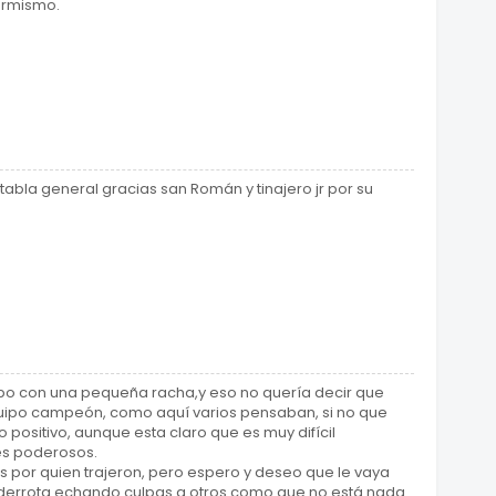
formismo.
 tabla general gracias san Román y tinajero jr por su
ipo con una pequeña racha,y eso no quería decir que
equipo campeón, como aquí varios pensaban, si no que
 positivo, aunque esta claro que es muy difícil
es poderosos.
por quien trajeron, pero espero y deseo que le vaya
 derrota echando culpas a otros como que no está nada