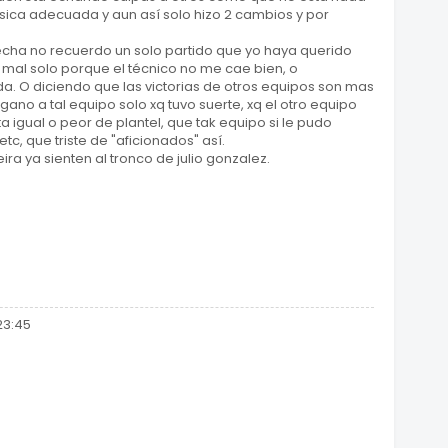
física adecuada y aun así solo hizo 2 cambios y por
fecha no recuerdo un solo partido que yo haya querido
 mal solo porque el técnico no me cae bien, o
. O diciendo que las victorias de otros equipos son mas
ano a tal equipo solo xq tuvo suerte, xq el otro equipo
a igual o peor de plantel, que tak equipo si le pudo
c, que triste de "aficionados" así.
ira ya sienten al tronco de julio gonzalez.
23:45