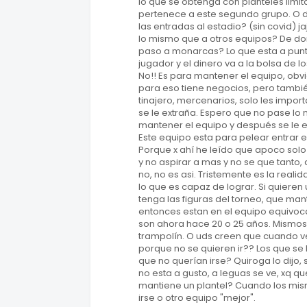
lo que se obtenga con planteles limi
pertenece a este segundo grupo. O 
las entradas al estadio? (sin covid) 
lo mismo que a otros equipos? De do
paso a monarcas? Lo que esta a pun
jugador y el dinero va a la bolsa de lo
No!! Es para mantener el equipo, ob
para eso tiene negocios, pero tambié
tinajero, mercenarios, solo les impo
se le extraña. Espero que no pase lo
mantener el equipo y después se le e
Este equipo esta para pelear entrar e
Porque x ahí he leído que apoco solo
y no aspirar a mas y no se que tanto
no, no es asi. Tristemente es la reali
lo que es capaz de lograr. Si quiere
tenga las figuras del torneo, que ma
entonces estan en el equipo equivocad
son ahora hace 20 o 25 años. Mismos
trampolín. O uds creen que cuando ve
porque no se quieren ir?? Los que se 
que no querían irse? Quiroga lo dijo,
no esta a gusto, a leguas se ve, xq qu
mantiene un plantel? Cuando los mis
irse o otro equipo "mejor".