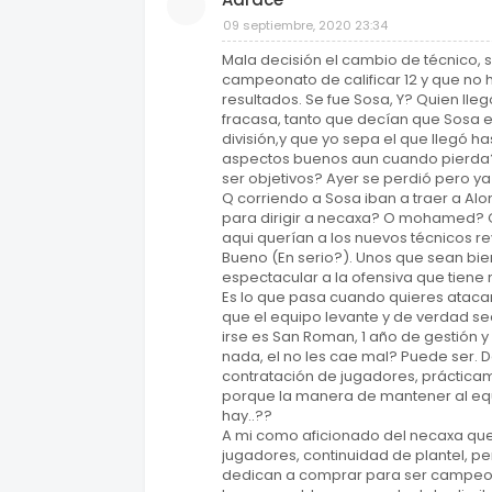
09 septiembre, 2020 23:34
Mala decisión el cambio de técnico,
campeonato de calificar 12 y que no 
resultados. Se fue Sosa, Y? Quien ll
fracasa, tanto que decían que Sosa e
división,y que yo sepa el que llegó has
aspectos buenos aun cuando pierda?
ser objetivos? Ayer se perdió pero y
Q corriendo a Sosa iban a traer a Al
para dirigir a necaxa? O mohamed? O a
aqui querían a los nuevos técnicos 
Bueno (En serio?). Unos que sean bie
espectacular a la ofensiva que tiene
Es lo que pasa cuando quieres atacar
que el equipo levante y de verdad s
irse es San Roman, 1 año de gestión y
nada, el no les cae mal? Puede ser. 
contratación de jugadores, práctica
porque la manera de mantener al equ
hay..??
A mi como aficionado del necaxa qu
jugadores, continuidad de plantel, p
dedican a comprar para ser campeon