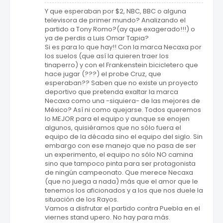
Y que esperaban por $2, NBC, BBC o alguna
televisora de primer mundo? Analizando el
partido a Tony Romo?(ay que exagerado!!!) o
ya de perdis a Luis Omar Tapia?
Si es para lo que hay!! Con la marca Necaxa por
los suelos (que así la quieren traer los
tinaperro) y con el Frankenstein bicicletero que
hace jugar (???) el probe Cruz, que
esperaban?? Saben que no existe un proyecto
deportivo que pretenda exaltar la marca
Necaxa como una -siquiera- de las mejores de
México? Así ni como quejarse. Todos queremos
lo MEJOR para el equipo y aunque se enojen
algunos, quisiéramos que no sólo fuera el
equipo de la década sino el equipo del siglo. Sin
embargo con ese manejo que no pasa de ser
un experimento, el equipo no sólo NO camina
sino que tampoco pinta para ser protagonista
de ningún campeonato. Que merece Necaxa
(que no juega a nada) más que el amor que le
tenemos los aficionados y a los que nos duele la
situación de los Rayos.
Vamos a disfrutar el partido contra Puebla en el
viernes stand upero. No hay para más.