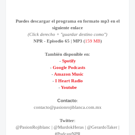
Puedes descargar el programa en formato mp3 en el
siguiente enlace
(Click derecho + "guardar destino como")
NPR - Episodio 65 | MP3 (
159 MB
)
También disponible
en:
-
Spotify
-
Google Podcasts
-
Amazon Music
-
I Heart Radio
-
Youtube
Contacto
:
contacto@pasionrojiblanca.com.mx
Twitter
:
@PasionRojiblanc
|
@MurdokHeras |
@GerardoTaker |
#PodcastNPR