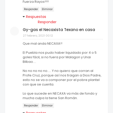
Fuerza Rayos!!!!
Responder
Eliminar
Respuestas
Responder
Gy-gas el Necaxista Texano en casa
27 febrero, 2021 00:12
Que mal anda NECAXA!!
El Puebla nos pudo haber liquidado por 4 o 5
goles fácil, si no fuera por Malagon y Unai
Bilbao....
No no no no no..... Y no quiero que corran al
Profe.Cruz, porque así nos traigan a Dios Padre,
esto no se va a componer por el pobre plantel
con que se cuenta.
Lo que sucede en NECAXA va más de fondo y
mucha culpa la tiene San Román.
Responder
Eliminar