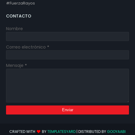
#FuerzaRayos
CONTACTO
Nombre
Correo electrónico
*
Mensaje
*
CRAFTED WITH
BY
TEMPLATESYARD
| DISTRIBUTED BY
GOOYAABI