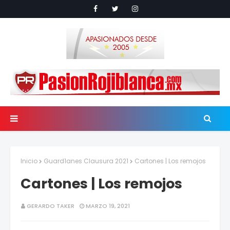
Inicio
Guard1anes Clausura 2021
Cartones | Los remojos
Cartones | Los remojos
GERARDO TAKER
MARZO 19, 2021