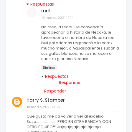
Respuestas
mel
19 marzo, 2021 19:14
No creo, a redbull le convendría
aprobechar la historia de Necaxa, le
favorecería el nombre de Necaxa red
bull y si además regresará a la cdmx
mucho mejor, q Aguascalientes suban a
sus gallos blancos, no se merecen a
nuestro glorioso Necaxa.
Eliminar
Respuestas
Responder
Responder
Harry S. Stamper
19 marzo, 2021 19:06
Que gusto me da volver a ver al excelso
Sosa....................... PERO EN OTRA BANCA Y CON
OTRO EQUIPO!!! Jajajajajajajajajajajaja.