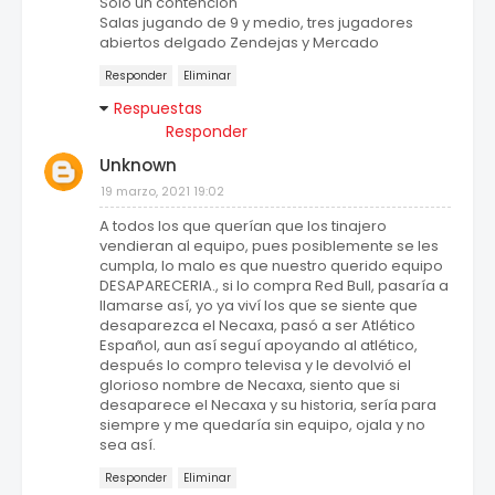
Solo un contención
Salas jugando de 9 y medio, tres jugadores
abiertos delgado Zendejas y Mercado
Responder
Eliminar
Respuestas
Responder
Unknown
19 marzo, 2021 19:02
A todos los que querían que los tinajero
vendieran al equipo, pues posiblemente se les
cumpla, lo malo es que nuestro querido equipo
DESAPARECERIA., si lo compra Red Bull, pasaría a
llamarse así, yo ya viví los que se siente que
desaparezca el Necaxa, pasó a ser Atlético
Español, aun así seguí apoyando al atlético,
después lo compro televisa y le devolvió el
glorioso nombre de Necaxa, siento que si
desaparece el Necaxa y su historia, sería para
siempre y me quedaría sin equipo, ojala y no
sea así.
Responder
Eliminar