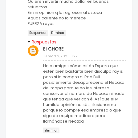
Quieren invertir mucho dollar en buenos
refuerzos
En mi opinión q lo regresen al azteca
Aguas caliente no lo merece
FUERZA rayos
Responder
Eliminar
Respuestas
El CHORE
19 marzo, 2021 18:22
Hola amigos cómo están Espero que
estén bien bastante bien disculpa ray is
pero si lo compra el Red Bull
posiblemente desaparecería el Necaxa
del mapa porque no les interesa
conservar el nombre de Necaxa ni nada
que tenga que ver con él Así que el Mi
humilde opinión no sé si ilusionarme
porque lo compre esa empresa o que
siga de equipo mediocre pero
llamándose Necaxa
Eliminar