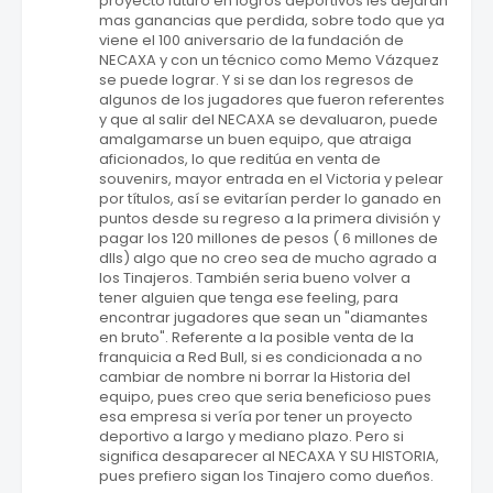
proyecto futuro en logros deportivos les dejaran
mas ganancias que perdida, sobre todo que ya
viene el 100 aniversario de la fundación de
NECAXA y con un técnico como Memo Vázquez
se puede lograr. Y si se dan los regresos de
algunos de los jugadores que fueron referentes
y que al salir del NECAXA se devaluaron, puede
amalgamarse un buen equipo, que atraiga
aficionados, lo que reditúa en venta de
souvenirs, mayor entrada en el Victoria y pelear
por títulos, así se evitarían perder lo ganado en
puntos desde su regreso a la primera división y
pagar los 120 millones de pesos ( 6 millones de
dlls) algo que no creo sea de mucho agrado a
los Tinajeros. También seria bueno volver a
tener alguien que tenga ese feeling, para
encontrar jugadores que sean un "diamantes
en bruto". Referente a la posible venta de la
franquicia a Red Bull, si es condicionada a no
cambiar de nombre ni borrar la Historia del
equipo, pues creo que seria beneficioso pues
esa empresa si vería por tener un proyecto
deportivo a largo y mediano plazo. Pero si
significa desaparecer al NECAXA Y SU HISTORIA,
pues prefiero sigan los Tinajero como dueños.