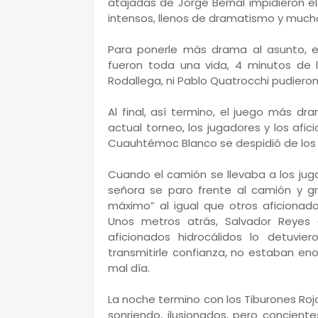
atajadas de Jorge Bernal impidieron e
intensos, llenos de dramatismo y much
Para ponerle más drama al asunto, el
fueron toda una vida, 4 minutos de
Rodallega, ni Pablo Quatrocchi pudiero
Al final, así termino, el juego más d
actual torneo, los jugadores y los afic
Cuauhtémoc Blanco se despidió de los 
Cuando el camión se llevaba a los jug
señora se paro frente al camión y gr
máximo” al igual que otros aficionad
Unos metros atrás, Salvador Reyes 
aficionados hidrocálidos lo detuvie
transmitirle confianza, no estaban en
mal día.
La noche termino con los Tiburones Roj
sonriendo, ilusionados, pero concien