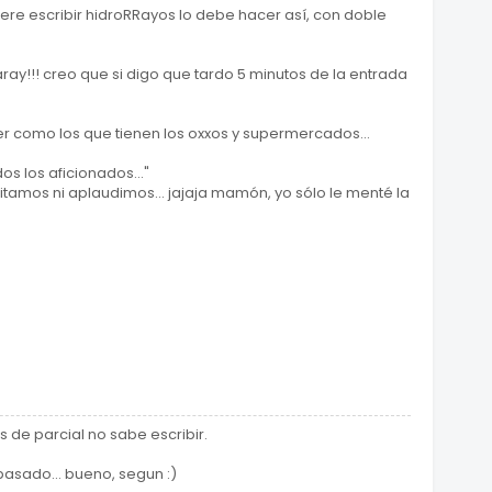
uiere escribir hidroRRayos lo debe hacer así, con doble
aray!!! creo que si digo que tardo 5 minutos de la entrada
er como los que tienen los oxxos y supermercados...
dos los aficionados..."
ritamos ni aplaudimos... jajaja mamón, yo sólo le menté la
de parcial no sabe escribir.
asado... bueno, segun :)