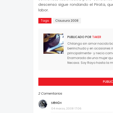
descenso sigue rondando el Pirata, qu
labor.
Tags
Clausura 2008
PUBLICADO POR
TAKER
Chilango sin amor nacido baj
berrinchudo y en ocasiones 
principalmente- y necio co
Enamorado de una mujer que 
Necaxa. Soy Rayo hasta la mu
PUBLI
2 Comentarios
ѕeяcн
04 marzo, 2008 17:06