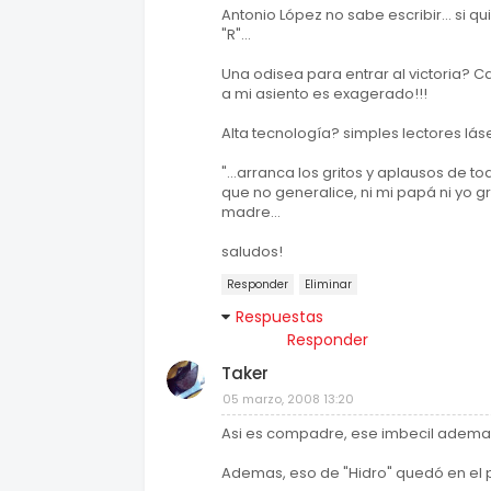
Antonio López no sabe escribir... si q
"R"...
Una odisea para entrar al victoria? C
a mi asiento es exagerado!!!
Alta tecnología? simples lectores lás
"...arranca los gritos y aplausos de to
que no generalice, ni mi papá ni yo g
madre...
saludos!
Responder
Eliminar
Respuestas
Responder
Taker
05 marzo, 2008 13:20
Asi es compadre, ese imbecil ademas 
Ademas, eso de "Hidro" quedó en el p