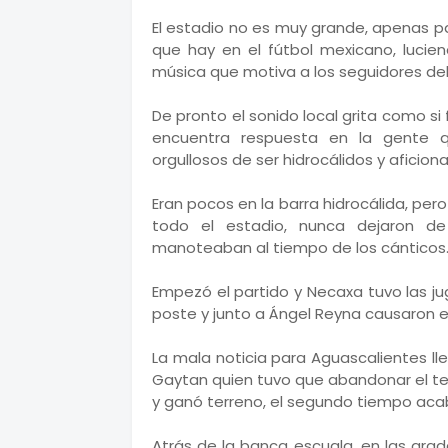
El estadio no es muy grande, apenas pa
que hay en el fútbol mexicano, lucien
música que motiva a los seguidores de
De pronto el sonido local grita como si
encuentra respuesta en la gente 
orgullosos de ser hidrocálidos y aficion
Eran pocos en la barra hidrocálida, p
todo el estadio, nunca dejaron de
manoteaban al tiempo de los cánticos
Empezó el partido y Necaxa tuvo las j
poste y junto a Ángel Reyna causaron 
La mala noticia para Aguascalientes ll
Gaytan quien tuvo que abandonar el te
y ganó terreno, el segundo tiempo aca
Atrás de la banca escuala, en las gra