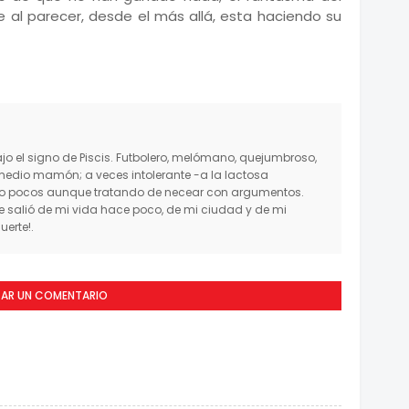
e al parecer, desde el más allá, esta haciendo su
o el signo de Piscis. Futbolero, melómano, quejumbroso,
medio mamón; a veces intolerante -a la lactosa
mo pocos aunque tratando de necear con argumentos.
salió de mi vida hace poco, de mi ciudad y de mi
erte!.
CAR UN COMENTARIO