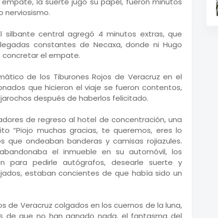
l empate, la suerte jugó su papel, fueron minutos
o nerviosismo.
 silbante central agregó 4 minutos extras, que
 llegadas constantes de Necaxa, donde ni Hugo
n concretar el empate.
ramático de los Tiburones Rojos de Veracruz en el
ionados que hicieron el viaje se fueron contentos,
jarochos después de haberlos felicitado.
adores de regreso al hotel de concentración, una
ito “Piojo muchas gracias, te queremos, eres lo
os que ondeaban banderas y camisas rojiazules.
abandonaba el inmueble en su automóvil, los
ron para pedirle autógrafos, desearle suerte y
ojados, estaban concientes de que había sido un
os de Veracruz colgados en los cuernos de la luna,
tes de que no han ganado nada, el fantasma del