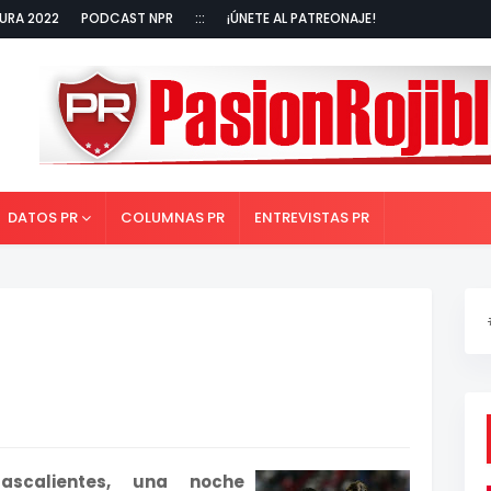
URA 2022
PODCAST NPR
:::
¡ÚNETE AL PATREONAJE!
DATOS PR
COLUMNAS PR
ENTREVISTAS PR
scalientes, una noche