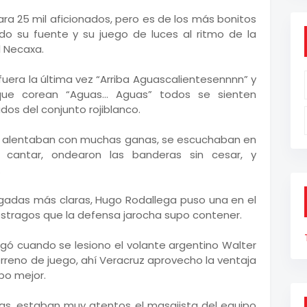
ra 25 mil aficionados, pero es de los más bonitos
do su fuente y su juego de luces al ritmo de la
l Necaxa.
 fuera la última vez “Arriba Aguascalientesennnn” y
que corean “Aguas… Aguas” todos se sienten
ados del conjunto rojiblanco.
ero alentaban con muchas ganas, se escuchaban en
 cantar, ondearon las banderas sin cesar, y
.
ugadas más claras, Hugo Rodallega puso una en el
estragos que la defensa jarocha supo contener.
egó cuando se lesiono el volante argentino Walter
rreno de juego, ahí Veracruz aprovecho la ventaja
bo mejor.
das, estaban muy atentos el masajista del equipo