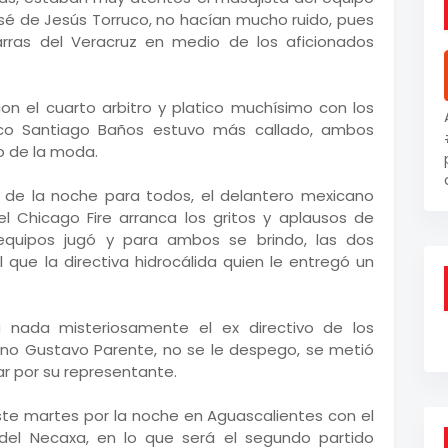
osé de Jesús Torruco, no hacían mucho ruido, pues
ras del Veracruz en medio de los aficionados
con el cuarto arbitro y platico muchísimo con los
cnico Santiago Baños estuvo más callado, ambos
do de la moda.
 de la noche para todos, el delantero mexicano
 Chicago Fire arranca los gritos y aplausos de
equipos jugó y para ambos se brindo, las dos
l que la directiva hidrocálida quien le entregó un
a nada misteriosamente el ex directivo de los
tino Gustavo Parente, no se le despego, se metió
ar por su representante.
e martes por la noche en Aguascalientes con el
 del Necaxa, en lo que será el segundo partido