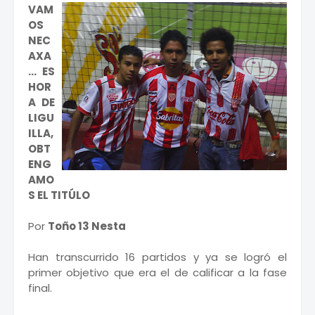
VAM
OS
NEC
AXA
… ES
HOR
A DE
LIGU
ILLA,
OBT
ENG
AMO
S EL TITÚLO
Por
Toño 13 Nesta
Han transcurrido 16 partidos y ya se logró el
primer objetivo que era el de calificar a la fase
final.