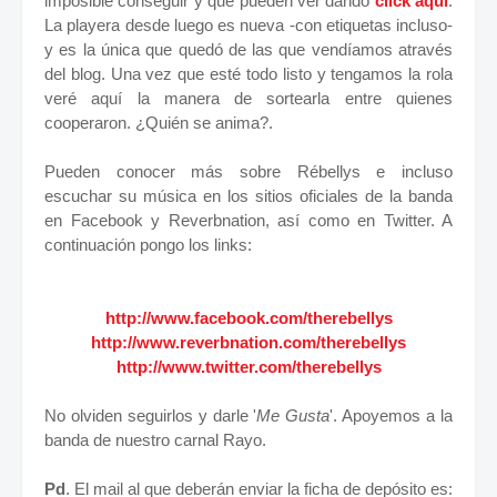
imposible conseguir y que pueden ver dando
click aquí
.
La playera desde luego es nueva -con etiquetas incluso-
y es la única que quedó de las que vendíamos através
del blog. Una vez que esté todo listo y tengamos la rola
veré aquí la manera de sortearla entre quienes
cooperaron. ¿Quién se anima?.
Pueden conocer más sobre Rébellys e incluso
escuchar su música en los sitios oficiales de la banda
en Facebook y Reverbnation, así como en Twitter. A
continuación pongo los links:
http://www.facebook.com/therebellys
http://www.reverbnation.com/therebellys
http://www.twitter.com/therebellys
No olviden seguirlos y darle '
Me Gusta
'. Apoyemos a la
banda de nuestro carnal Rayo.
Pd
. El mail al que deberán enviar la ficha de depósito es: