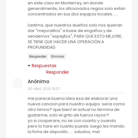
en este caso en Monterrey, en donde
generalmente, los aficionados regios solo estan
concentrados en sus dos equipos locales......
Lastima, que nuestros dueños solo nos quieran
dar "mejoralitos" a base de engaños y de
vendernos "espejitos", PARA QUE ESTO MEJORE,
SE TIENE QUE HACER UNA OPERACIÓN A
PROFUNDIDAD.
Responder
Eliminar
Respuestas
Responder
Anónimo
30 abril, 2012 19:37
me parece buena idea esa de elaborar una
nueva cancion para nuestro equipo. seria como
otro himno? que bien! el actual no termina de
gustarme, solo el grito de fuerza rayos!!!
yo si cooperare, no se con cuanto y cuando
pero lo hare en cuanto pueda. luego les mando
la ficha de deposito...... saludos, mel.