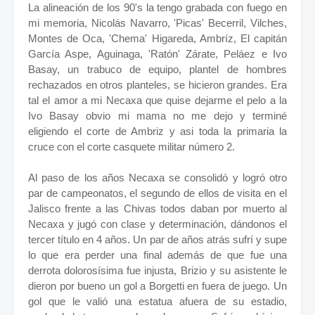
La alineación de los 90's la tengo grabada con fuego en
mi memoria, Nicolás Navarro, 'Picas' Becerril, Vilches,
Montes de Oca, 'Chema' Higareda, Ambríz, El capitán
García Aspe, Aguinaga, 'Ratón' Zárate, Peláez e Ivo
Basay, un trabuco de equipo, plantel de hombres
rechazados en otros planteles, se hicieron grandes. Era
tal el amor a mi Necaxa que quise dejarme el pelo a la
Ivo Basay obvio mi mama no me dejo y terminé
eligiendo el corte de Ambriz y asi toda la primaria la
cruce con el corte casquete militar número 2.
Al paso de los años Necaxa se consolidó y logró otro
par de campeonatos, el segundo de ellos de visita en el
Jalisco frente a las Chivas todos daban por muerto al
Necaxa y jugó con clase y determinación, dándonos el
tercer título en 4 años. Un par de años atrás sufrí y supe
lo que era perder una final además de que fue una
derrota dolorosísima fue injusta, Brizio y su asistente le
dieron por bueno un gol a Borgetti en fuera de juego. Un
gol que le valió una estatua afuera de su estadio,