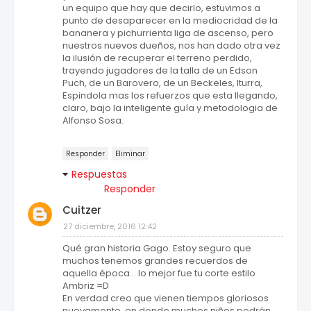
un equipo que hay que decirlo, estuvimos a
punto de desaparecer en la mediocridad de la
bananera y pichurrienta liga de ascenso, pero
nuestros nuevos dueños, nos han dado otra vez
la ilusión de recuperar el terreno perdido,
trayendo jugadores de la talla de un Edson
Puch, de un Barovero, de un Beckeles, Iturra,
Espindola mas los refuerzos que esta llegando,
claro, bajo la inteligente guía y metodologia de
Alfonso Sosa.
Responder
Eliminar
Respuestas
Responder
Cuitzer
27 diciembre, 2016 12:42
Qué gran historia Gago. Estoy seguro que
muchos tenemos grandes recuerdos de
aquella época... lo mejor fue tu corte estilo
Ambriz =D
En verdad creo que vienen tiempos gloriosos
nuevamente, en donde muchos niños podrán