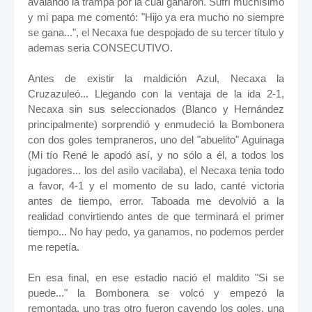
avalando la trampa por la cual ganaron. Sufrí muchísimo
y mi papa me comentó: "Hijo ya era mucho no siempre
se gana...", el Necaxa fue despojado de su tercer título y
ademas seria CONSECUTIVO.
Antes de existir la maldición Azul, Necaxa la
Cruzazuleó... Llegando con la ventaja de la ida 2-1,
Necaxa sin sus seleccionados (Blanco y Hernández
principalmente) sorprendió y enmudeció la Bombonera
con dos goles tempraneros, uno del "abuelito" Aguinaga
(Mi tío René le apodó así, y no sólo a él, a todos los
jugadores... los del asilo vacilaba), el Necaxa tenia todo
a favor, 4-1 y el momento de su lado, canté victoria
antes de tiempo, error. Taboada me devolvió a la
realidad convirtiendo antes de que terminará el primer
tiempo... No hay pedo, ya ganamos, no podemos perder
me repetía.
En esa final, en ese estadio nació el maldito "Si se
puede..." la Bombonera se volcó y empezó la
remontada, uno tras otro fueron cayendo los goles, una