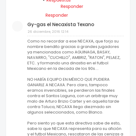
Respuestas
Responder
Responder
Gy-gas el Necaxista Texano
26 diciembre, 2016 12:14
Como no recordar a ese NECAXA, que forjo su
nombre bendito gracias a grandes jugadores
ya mencionados como AGUINAGA, BASAY,
NAVARRO, "CUCHILLO", AMBRIZ, "RATON", PELAEZ,
ETC.. y formando una dinastia en el futbol
Mexicano en la decada de los 90s....
NO HABÍA EQUIPO EN MÉXICO QUE PUDIERA
GANARLE A NECAXA. Pero claro, tampoco
eramos invencibles, se perdieron las finales
contra el Santos Laguna, con un arbitraje muy
malo de Arturo Brizio Carter y en aquella tarde
contra Toluca, NECAXA llego diezmado sin
algunos seleccionados, como Blanco.
Pero siento yo que esta directiva sabe de esto,
sabe lo que NECAXA representa para su afición
y el futbol Mexicano, rescataron de las cenizas a