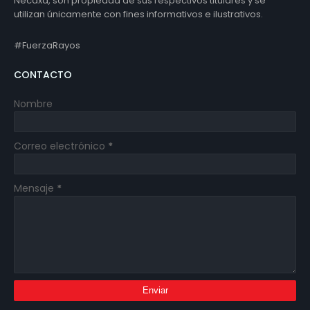
Necaxa, son propiedad de sus respectivos titulares y se
utilizan únicamente con fines informativos e ilustrativos.
#FuerzaRayos
CONTACTO
Nombre
Correo electrónico
*
Mensaje
*