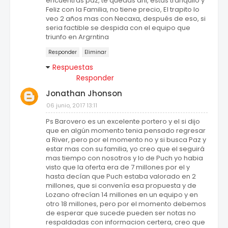
encuentras paz, te quedas ahi, estas tranquilo y
Feliz con la Familia, no tiene precio, El trapito lo
veo 2 años mas con Necaxa, después de eso, si
seria factible se despida con el equipo que
triunfo en Argrntina
Responder
Eliminar
Respuestas
Responder
Jonathan Jhonson
06 junio, 2017 13:11
Ps Barovero es un excelente portero y el si dijo
que en algún momento tenia pensado regresar
a River, pero por el momento no y si busca Paz y
estar mas con su familia, yo creo que el seguirá
mas tiempo con nosotros y lo de Puch yo habia
visto que la oferta era de 7 millones por el y
hasta decían que Puch estaba valorado en 2
millones, que si convenía esa propuesta y de
Lozano ofrecían 14 millones en un equipo y en
otro 18 millones, pero por el momento debemos
de esperar que sucede pueden ser notas no
respaldadas con informacion certera, creo que