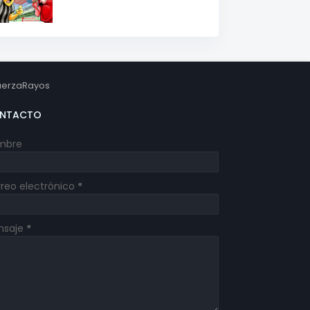
erzaRayos
NTACTO
mbre
reo electrónico
*
nsaje
*