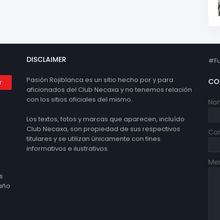
DISCLAIMER
#Fu
Pasión Rojiblanca es un sitio hecho por y para
CO
aficionados del Club Necaxa y no tenemos relación
con los sitios oficiales del mismo.
No
Los textos, fotos y marcas que aparecen, incluído
Club Necaxa, son propiedad de sus respectivos
Cor
titulares y se utilizan únicamente con fines
informativos e ilustrativos.
Me
s
 año