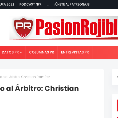
URA 2022
PODCAST NPR
:::
¡ÚNETE AL PATREONAJE!
DATOS PR
COLUMNAS PR
ENTREVISTAS PR
do al Árbitro: Christian Ramírez
 al Árbitro: Christian