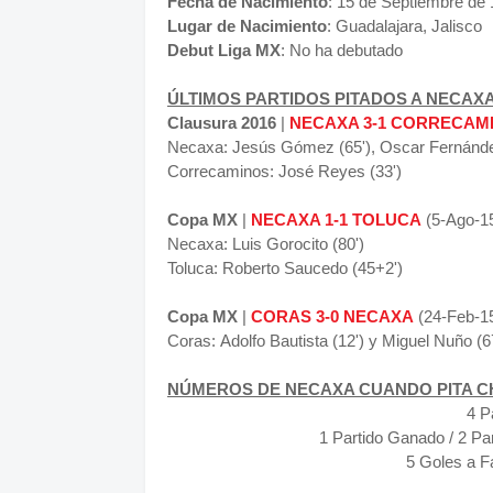
Fecha de Nacimiento
: 15 de Septiembre de
Lugar de Nacimiento
: Guadalajara, Jalisco
Debut Liga MX
: No ha debutado
ÚLTIMOS PARTIDOS PITADOS A NECAX
Clausura 2016
|
NECAXA 3-1 CORRECAM
Necaxa:
Jesús Gómez (65'), Oscar Fernández 
Correcaminos:
José Reyes (33')
Copa MX
|
NECAXA 1-1 TOLUCA
(5-Ago-15
Necaxa:
Luis Gorocito (80')
Toluca: R
oberto Saucedo (45+2')
Copa MX
|
CORAS 3-0 NECAXA
(24-Feb-1
Coras:
Adolfo Bautista (12') y Miguel Nuño (67
NÚMEROS DE NECAXA CUANDO PITA C
4 P
1 Partido Ganado / 2 Pa
5 Goles a F