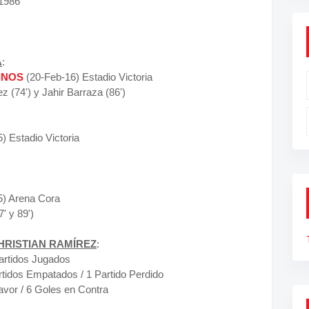
 1986
A
:
INOS
(20-Feb-16) Estadio Victoria
(74') y Jahir Barraza (86')
) Estadio Victoria
5) Arena Cora
' y 89')
HRISTIAN RAMÍREZ
:
artidos Jugados
rtidos Empatados / 1 Partido Perdido
avor / 6 Goles en Contra