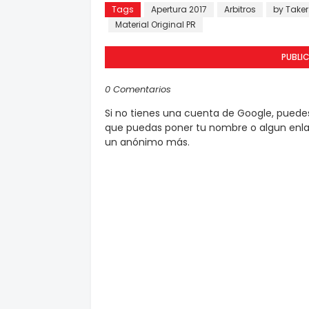
Tags
Apertura 2017
Arbitros
by Taker
Material Original PR
PUBLI
0 Comentarios
Si no tienes una cuenta de Google, pued
que puedas poner tu nombre o algun enlac
un anónimo más.