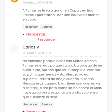
08 marzo, 2018 09:08
A Pumas se le va a ganar en Copa y en Liga.
Santos, Querétaro y León son los rivales fuertes
en copa.
Responder
Eliminar
Respuestas
Responder
Carlos V
08 marzo, 2018 09:35
No entiendo porque dices eso Marco Antonio,
Pumas es el equipo que va a la baja luego de un
buen inicio, parece que se le rompio el vestidor
ya por lo que hemos visto, Alustiza ya es
suplente Barrera de enoja cuando lo sacan,
Necaxa esta jugando bien, tiene con que, no va
a ser facil, claro pero como se vio contra el Atlas
hay equipo para seguir avanzando, yo pienso
que si avanza el rayo
Responder
Eliminar
Respuestas