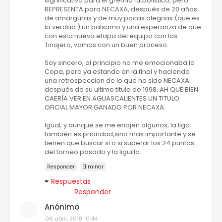
significativo para el gremio futbolistico, pero
REPRESENTA para NECAXA, después de 20 años
de amarguras y de muy pocas alegrias (que es
la verdad ) un balsamo y una esperanza de que
con esta nueva etapa del equipo con los
Tinajero, vamos con un buen proceso.
Soy sincero, al principio no me emocionaba la
Copa, pero ya estando en la final y haciendo
una retrospeccion de lo que ha sido NECAXA
después de su ultimo titulo de 1998, AH QUE BIEN
CAERÍA VER EN AGUASCALIENTES UN TITULO
OFICIAL MAYOR GANADO POR NECAXA.
Igual, y aunque se me enojen algunos, la liga
también es prioridad,sino mas importante y se
tienen que buscar si o si superar los 24 puntos
del torneo pasado y la liguilla.
Responder
Eliminar
Respuestas
Responder
Anónimo
06 abril, 2018 10:44