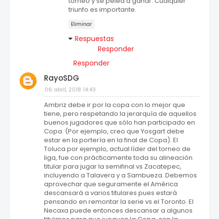
torneo y se pelea a ganar. Cualquier
triunfo es importante.
Eliminar
Respuestas
Responder
Responder
RayoSDG
06 abril, 2018 14:43
Ambriz debe ir por la copa con lo mejor que
tiene, pero respetando la jerarquía de aquellos
buenos jugadores que sólo han participado en
Copa. (Por ejemplo, creo que Yosgart debe
estar en la portería en la final de Copa). El
Toluca por ejemplo, actual líder del torneo de
liga, fue con prácticamente toda su alineación
titular para jugar la semifinal vs Zacatepec,
incluyendo a Talavera y a Sambueza. Debemos
aprovechar que seguramente el América
descansará a varios titulares pues estará
pensando en remontar la serie vs el Toronto. El
Necaxa puede entonces descansar a algunos