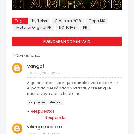
Tags
by Taker
Clausura 2018
Copa MX
Material Original PR
NOTICIAS
PR
PUBLICAR UN COMENTARIO
7 Comentarios
Vangof
06 abril, 2018 02:55
Alguien sabe si por que canales van a trasmitir
el partido del sábado y la final ;y creen que
nacho vaya por la final o no
Responder
Eliminar
Respuestas
Responder
vikingo necaxa
06 abril, 2018 04:04