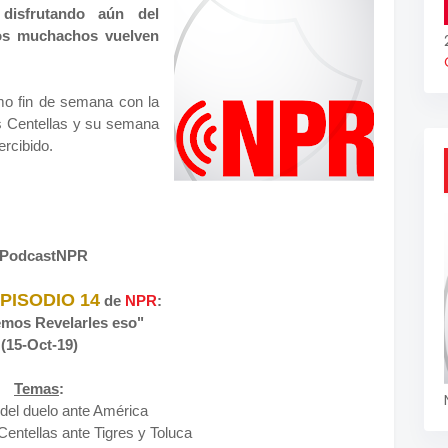
isfrutando aún del
ros muchachos vuelven
mo fin de semana con la
las Centellas y su semana
ercibido.
PodcastNPR
PISODIO 14
de
NPR
:
mos Revelarles eso"
(15-Oct-19)
Temas
:
o del duelo ante América
 Centellas ante Tigres y Toluca