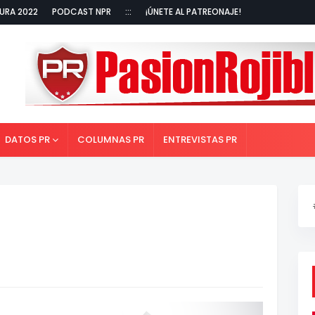
URA 2022
PODCAST NPR
:::
¡ÚNETE AL PATREONAJE!
DATOS PR
COLUMNAS PR
ENTREVISTAS PR