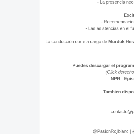
- La presencia nec
Excl
- Recomendacion
- Las asistencias en el f
La conducción corre a cargo de
Mürdok Her
Puedes descargar el programa
(Click derecho
NPR - Epis
También dispo
contacto@p
@PasionRojiblanc
|