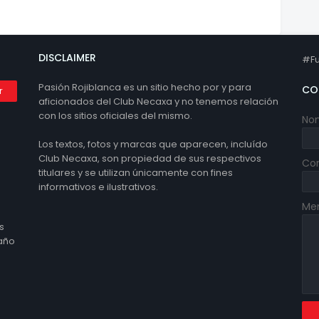
DISCLAIMER
#Fu
Pasión Rojiblanca es un sitio hecho por y para
CO
aficionados del Club Necaxa y no tenemos relación
con los sitios oficiales del mismo.
No
Los textos, fotos y marcas que aparecen, incluído
Club Necaxa, son propiedad de sus respectivos
Cor
titulares y se utilizan únicamente con fines
informativos e ilustrativos.
Me
s
 año