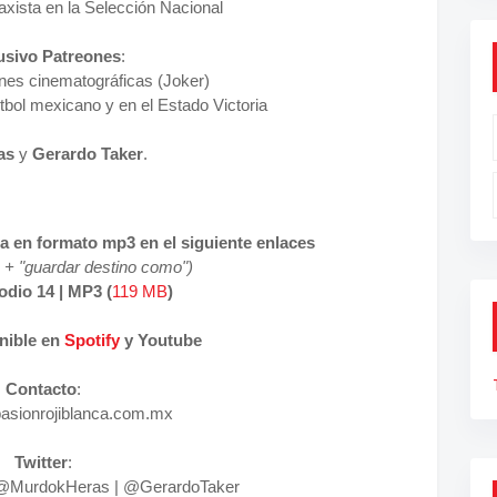
axista en la Selección Nacional
usivo Patreones
:
es cinematográficas (Joker)
utbol mexicano y en el Estado Victoria
as
y
Gerardo Taker
.
 en formato mp3 en el siguiente enlaces
 + "guardar destino como")
odio 14 | MP3 (
119 MB
)
nible en
Spotify
y Youtube
Contacto
:
asionrojiblanca.com.mx
Twitter
:
@MurdokHeras |
@GerardoTaker