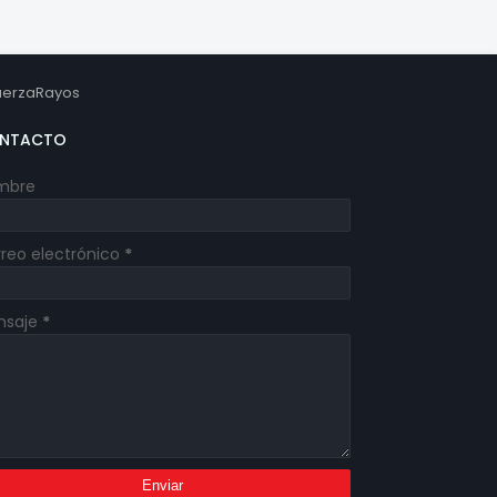
erzaRayos
NTACTO
mbre
reo electrónico
*
nsaje
*