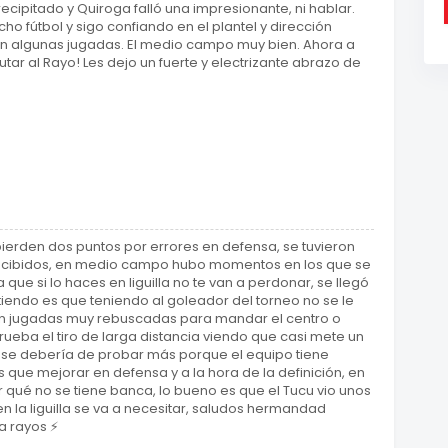
ecipitado y Quiroga falló una impresionante, ni hablar.
o fútbol y sigo confiando en el plantel y dirección
d en algunas jugadas. El medio campo muy bien. Ahora a
tar al Rayo! Les dejo un fuerte y electrizante abrazo de
ierden dos puntos por errores en defensa, se tuvieron
ecibidos, en medio campo hubo momentos en los que se
a que si lo haces en liguilla no te van a perdonar, se llegó
tiendo es que teniendo al goleador del torneo no se le
en jugadas muy rebuscadas para mandar el centro o
ueba el tiro de larga distancia viendo que casi mete un
ia se debería de probar más porque el equipo tiene
que mejorar en defensa y a la hora de la definición, en
r qué no se tiene banca, lo bueno es que el Tucu vio unos
n la liguilla se va a necesitar, saludos hermandad
a rayos ⚡