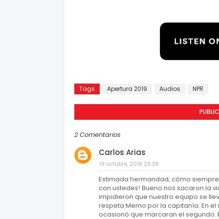
Tags
Apertura 2019
Audios
NPR
PUBLI
2 Comentarios
Carlos Arias
19 octubre, 2019 23:38
Estimada hermandad, cómo siempre un
con ustedes! Bueno nos sacaron la vic
impidieron que nuestro equipo se llev
respeta Memo por la capitanía. En el 
ocasionó que marcaran el segundo. 