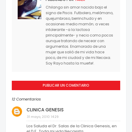
Chilango sin amor nacido bajo el
signo de Piscis. Futbolero, melómano,
quejumbroso, berrinchudo y en
ocasiones medio mamón; a veces
intolerante -a la lactosa
principalmente- y necio como pocos
aunque tratando de necear con
argumentos. Enamorado de una
mujer que salió de mi vida hace
poco, de mi ciudad y de mi Necaxa.
Soy Rayo hasta la muerte!.
PUBLICAR UN COMENTARIO
12 Comentarios
CLINICA GENESIS
31 mayo, 2010 14:29
Los Saluda el Dr. Salas de la Clinica Genesis, en
el D.F.. Toda mi vida Necaxista.