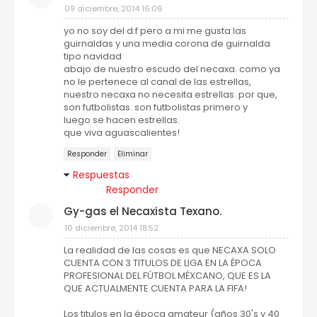
09 diciembre, 2014 16:06
yo no soy del d.f pero a mi me gusta las
guirnaldas y una media corona de guirnalda
tipo navidad
abajo de nuestro escudo del necaxa. como ya
no le pertenece al canal de las estrellas,
nuestro necaxa no necesita estrellas. por que,
son futbolistas. son futbolistas primero y
luego se hacen estrellas.
que viva aguascalientes!
Responder
Eliminar
Respuestas
Responder
Gy-gas el Necaxista Texano.
10 diciembre, 2014 18:52
La realidad de las cosas es que NECAXA SOLO
CUENTA CON 3 TITULOS DE LIGA EN LA ÉPOCA
PROFESIONAL DEL FÚTBOL MÉXCANO, QUE ES LA
QUE ACTUALMENTE CUENTA PARA LA FIFA!
Los titulos en la época amateur (años 30's y 40