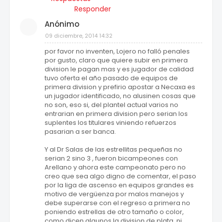
Responder
Anónimo
09 diciembre, 2014 14:32
por favor no inventen, Lojero no falló penales
por gusto, claro que quiere subir en primera
division le pagan mas y es jugador de calidad
tuvo oferta el año pasado de equipos de
primera division y prefirio apostar a Necaxa es
un jugador identificado, no alusinen cosas que
no son, eso si, del plantel actual varios no
entrarian en primera division pero serian los
suplentes los titulares viniendo refuerzos
pasarian a ser banca.
Y al Dr Salas de las estrellitas pequeñas no
serian 2 sino 3 , fueron bicampeones con
Arellano y ahora este campeonato pero no
creo que sea algo digno de comentar, el paso
por la liga de ascenso en equipos grandes es
motivo de vergüenza por malos manejos y
debe superarse con el regreso a primera no
poniendo estrellas de otro tamaño o color,
como dicen algunos la division de plata, ni