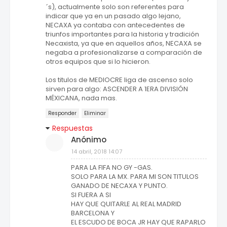
´s), actualmente solo son referentes para
indicar que ya en un pasado algo lejano,
NECAXA ya contaba con antecedentes de
triunfos importantes para la historia y tradición
Necaxista, ya que en aquellos años, NECAXA se
negaba a profesionalizarse a comparación de
otros equipos que si lo hicieron.
Los titulos de MEDIOCRE liga de ascenso solo
sirven para algo: ASCENDER A 1ERA DIVISIÓN
MÉXICANA, nada mas.
Responder
Eliminar
Respuestas
Anónimo
14 abril, 2018 14:07
PARA LA FIFA NO GY -GAS.
SOLO PARA LA MX. PARA MI SON TITULOS
GANADO DE NECAXA Y PUNTO.
SI FUERA A SI
HAY QUE QUITARLE AL REAL MADRID
BARCELONA Y
EL ESCUDO DE BOCA JR HAY QUE RAPARLO